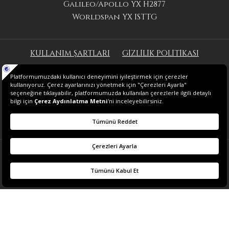
Galileo/Apollo YX H2877
Worldspan YX ISTTG
KULLANIM ŞARTLARI
GİZLİLİK POLİTİKASI
2025 SÜRDÜRÜLEBİLİRLİK RAPORU
ENERJİ POLİTİKASI
© 2026 THE GRAND TARABYA HOTEL.
TÜM HAKLARI SAKLIDIR.