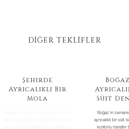
DİĞER TEKLİFLER
Şehirde
Boğaz'
Ayrıcalıklı Bir
Ayrıcalıkl
Mola
Süit Den
Boğaz’ın zamansız za
ayrıcalıklı bir süit ko
konforlu transfer hiz