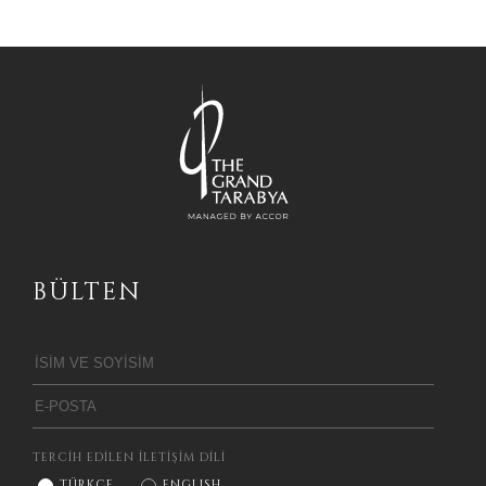
BÜLTEN
TERCİH EDİLEN İLETİŞİM DİLİ
TÜRKÇE
ENGLISH