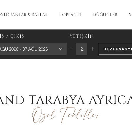
ESTORANLAR & BARLAR
TOPLANTI
DÜĞÜNLER
S
İŞ / ÇIKIŞ
YETİŞKİN
AĞU 2026
-
07 AĞU 2026
REZERVASY
AND TARABYA AYRICA
Özel Teklifler