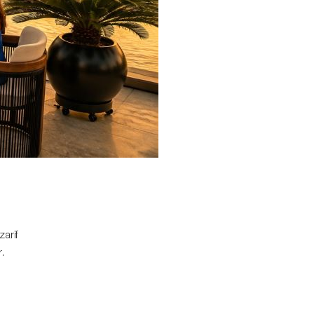
arif
.