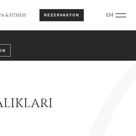
EN
PA & FITNESS
REZERVASYON
ON
LIKLARI