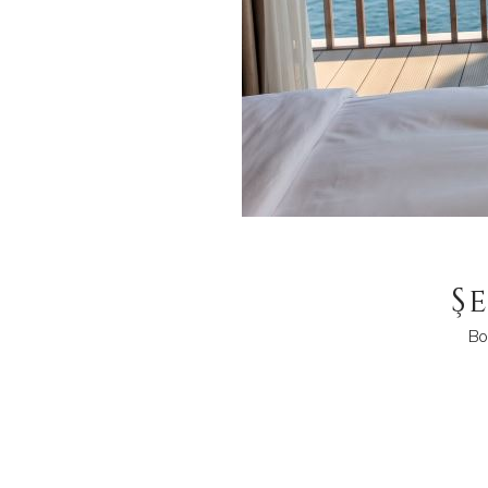
Ş
Boğ