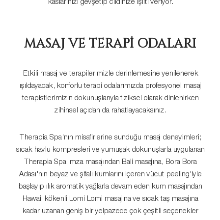
kaslarınızı gevşetip cildinize ışıltı veriyor.
MASAJ VE TERAPİ ODALARI
Etkili masaj ve terapilerimizle derinlemesine yenilenerek
ışıldayacak, konforlu terapi odalarımızda profesyonel masaj
terapistlerimizin dokunuşlarıyla fiziksel olarak dinlenirken
zihinsel açıdan da rahatlayacaksınız.
Therapia Spa'nın misafirlerine sunduğu masaj deneyimleri;
sıcak havlu kompresleri ve yumuşak dokunuşlarla uygulanan
Therapia Spa imza masajından Bali masajına, Bora Bora
Adası'nın beyaz ve şifalı kumlarını içeren vücut peeling'iyle
başlayıp ılık aromatik yağlarla devam eden kum masajından
Hawaii kökenli Lomi Lomi masajına ve sıcak taş masajına
kadar uzanan geniş bir yelpazede çok çeşitli seçenekler