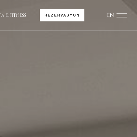
EN
PA & FITNESS
REZERVASYON