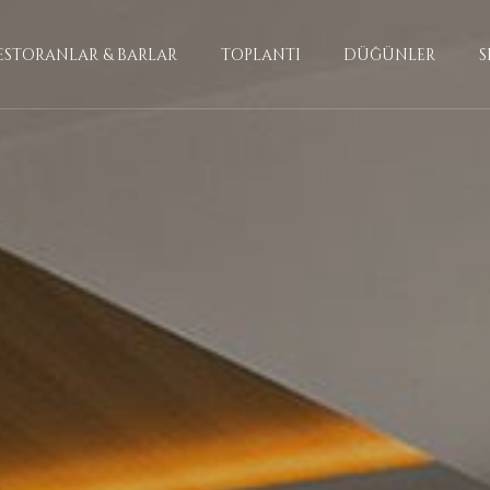
ESTORANLAR & BARLAR
TOPLANTI
DÜĞÜNLER
S