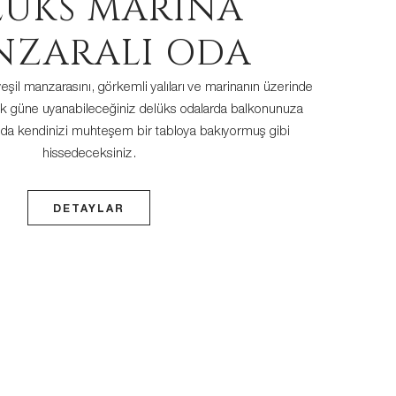
LÜKS MARİNA
NZARALI ODA
il manzarasını, görkemli yalıları ve marinanın üzerinde
rek güne uyanabileceğiniz delüks odalarda balkonunuza
zda kendinizi muhteşem bir tabloya bakıyormuş gibi
hissedeceksiniz.
DETAYLAR