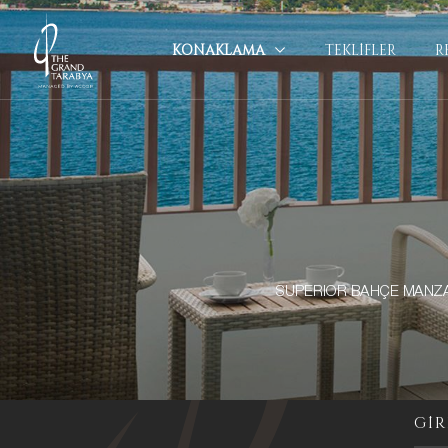
KONAKLAMA
TEKLİFLER
R
SUPERIOR BAHÇE MANZA
GİR