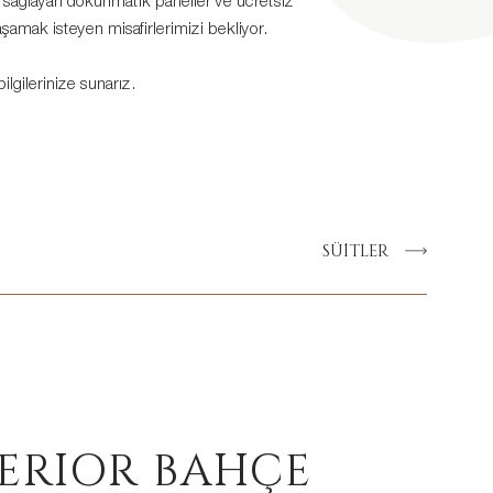
zi sağlayan dokunmatik paneller ve ücretsiz
amak isteyen misafirlerimizi bekliyor.
lgilerinize sunarız.
SÜİTLER
ERIOR BAHÇE