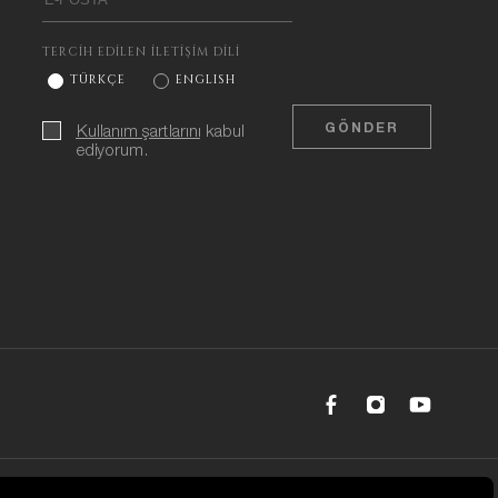
TERCİH EDİLEN İLETİŞİM DİLİ
TÜRKÇE
ENGLISH
GÖNDER
Kullanım şartlarını
kabul
ediyorum.