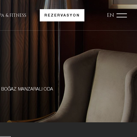
EN
PA & FITNESS
REZERVASYON
 BOĞAZ MANZARALI ODA