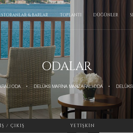
ESTORANLAR & BARLAR
TOPLANTI
DÜĞÜNLER
S
ODALAR
RALI ODA
DELÜKS MARİNA MANZARALI ODA
DELÜKS
İŞ / ÇIKIŞ
YETİŞKİN