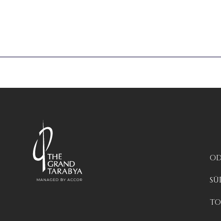
OD
SÜ
TO