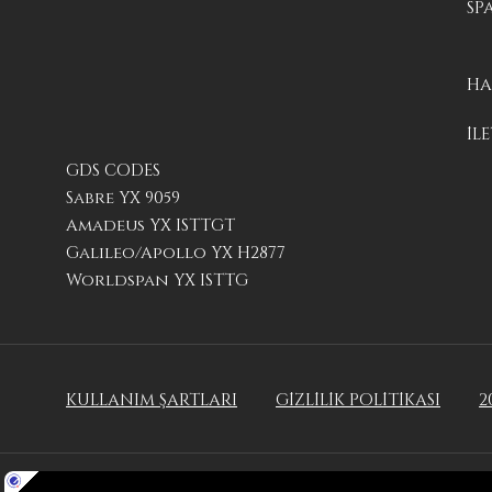
SP
HA
İLE
GDS CODES
Sabre YX 9059
Amadeus YX ISTTGT
Galileo/Apollo YX H2877
Worldspan YX ISTTG
KULLANIM ŞARTLARI
GİZLİLİK POLİTİKASI
2