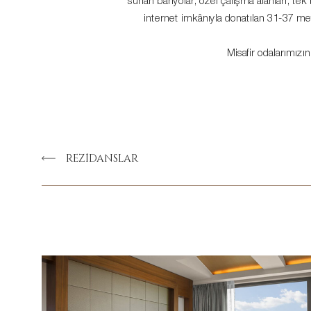
sunan banyolar, özel çalışma alanları, tek
internet imkânıyla donatılan 31-37 me
Misafir odalarımızı
REZİDANSLAR