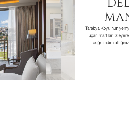
DE
MA
Tarabya Koyu’nun yemyeş
uçan martıları izleye
doğru adım attığını