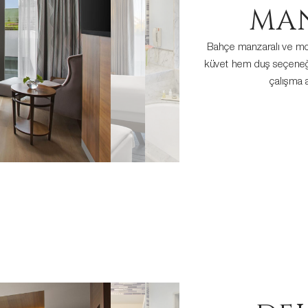
MA
Bahçe manzaralı ve mod
küvet hem duş seçeneği
çalışma a