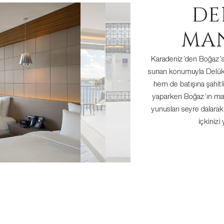
DE
MA
Karadeniz’den Boğaz’a
sunan konumuyla Delük
hem de batışına şahitli
yaparken Boğaz’ın mavi
yunusları seyre dalarak 
içkinizi