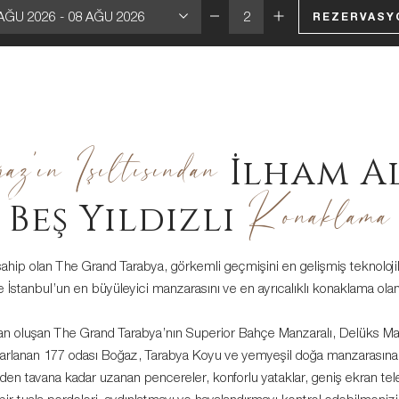
AĞU 2026
-
08 AĞU 2026
REZERVASY
z’ın Işıltısından
İlham A
Konaklama​
Beş Yıldızlı
sahip olan The Grand Tarabya, görkemli geçmişini en gelişmiş teknolojiler 
ze İstanbul’un en büyüleyici manzarasını ve en ayrıcalıklı konaklama olan
attan oluşan The Grand Tarabya’nın Superior Bahçe Manzaralı, Delüks M
sarlanan 177 odası Boğaz, Tarabya Koyu ve yemyeşil doğa manzarasına
rden tavana kadar uzanan pencereler, konforlu yataklar, geniş ekran t