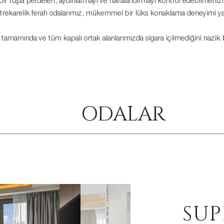
 bir tuşla perdeleri, aydınlatmayı ve havalandırmayı kontrol edebilmeni
trekarelik ferah odalarımız, mükemmel bir lüks konaklama deneyimi yaş
n tamamında ve tüm kapalı ortak alanlarımızda sigara içilmediğini nazik bi
ODALAR
SUP