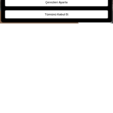
REZERVASYON
TEK YATAK ODALI
BOĞAZ MANZARALI
REZİDANS
Ayrıcalıklı bir konfor ve lüksün
kusursuz hali... ​
Tek bir dokunuşla perdenizi açtığınızda Anadolu yakasının
yemyeşil sırtlarının ardında doğan güneşin Boğaz’daki
yansımalarını görebileceğiniz bu ferah rezidans dairesinde,